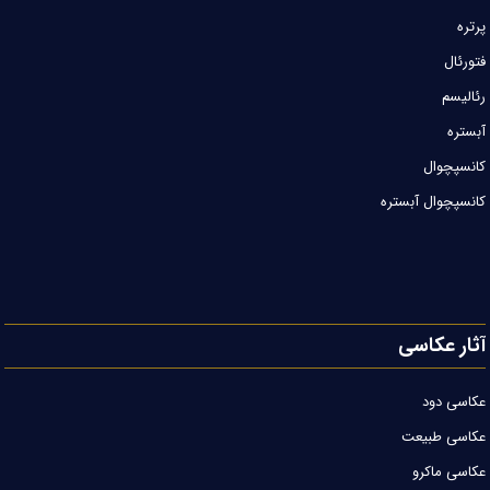
پرتره
فتورئال
رئالیسم
آبستره
کانسپچوال
کانسپچوال آبستره
آثار عکاسی
عکاسی دود
عکاسی طبیعت
عکاسی ماکرو