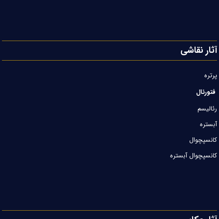
آثار نقاشی
پرتره
فتورئال
رئالیسم
آبستره
کانسپچوال
کانسپچوال آبستره